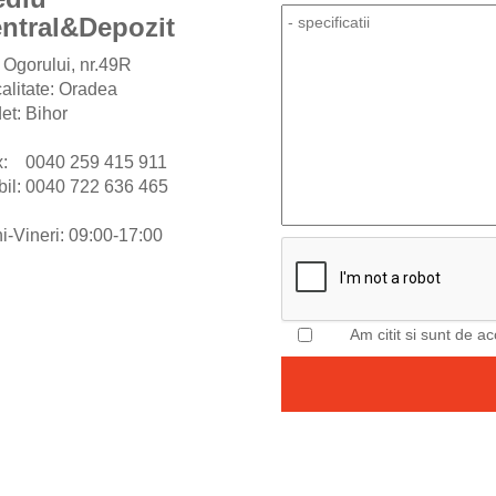
ntral
&
Depozit
. Ogorului, nr.49R
alitate: Oradea
et: Bihor
x: 0040 259 415 911
il: 0040 722 636 465
i-Vineri: 09:00-17:00
Am citit si sunt de a