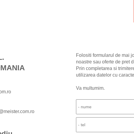
Folositi formularul de mai j
.
noastre sau oferte de pret du
OMANIA
Prin completarea si trimiter
utilizarea datelor cu caract
Va multumim.
com.ro
t@meister.com.ro
ediu