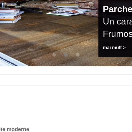
Parche
Un cara
Frumos
mai mult >
fete moderne