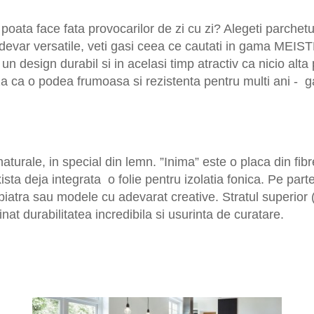
 poata face fata provocarilor de zi cu zi? Alegeti parch
-adevar versatile, veti gasi ceea ce cautati in gama MEIS
un design durabil si in acelasi timp atractiv ca nicio alt
za ca o podea frumoasa si rezistenta pentru multi ani - g
aturale, in special din lemn. ”Inima” este o placa din fi
ta deja integrata o folie pentru izolatia fonica. Pe partea
iatra sau modele cu adevarat creative. Stratul superior (s
at durabilitatea incredibila si usurinta de curatare.