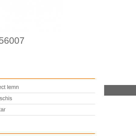
256007
ect lemn
schis
tar