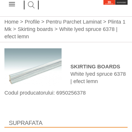
Home
>
Profile
>
Pentru Parchet Laminat
> Plinta 1
Mk > Skirting boards > White lyed spruce 6378 |
efect lemn
SKIRTING BOARDS
White lyed spruce 6378
| efect lemn
Codul producatorului: 6950256378
SUPRAFATA