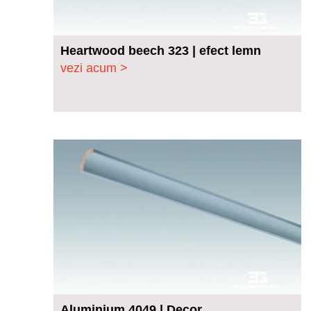
Heartwood beech 323 | efect lemn
vezi acum >
Aluminium 4049 | Decor