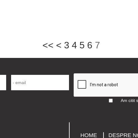
<<
<
3
4
5
6
7
Am citit 
HOME
DESPRE N